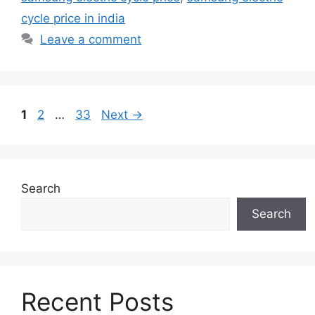
cycle price in india
Leave a comment
Page
Page
Page
1
2
…
33
Next
→
Search
Search
Recent Posts