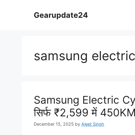
Skip
to
Gearupdate24
content
samsung electric
Samsung Electric Cyc
सिर्फ ₹2,599 में 450KM
December 15, 2025
by
Ajeet Singh