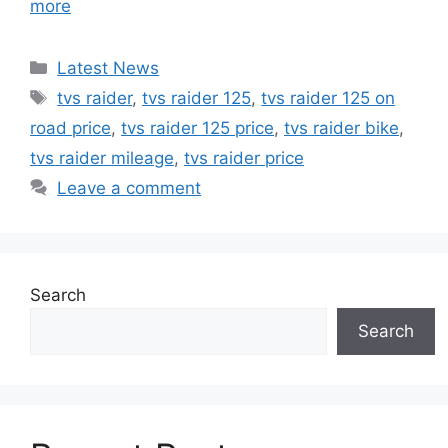
more
Categories
Latest News
Tags
tvs raider
,
tvs raider 125
,
tvs raider 125 on
road price
,
tvs raider 125 price
,
tvs raider bike
,
tvs raider mileage
,
tvs raider price
Leave a comment
Search
Search