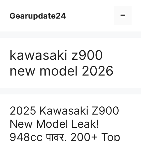
Skip
to
Gearupdate24
Menu
content
kawasaki z900
new model 2026
2025 Kawasaki Z900
New Model Leak!
948cc पावर, 200+ Top